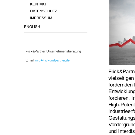
KONTAKT
DATENSCHUTZ
IMPRESSUM
ENGLISH
Flick&Partner Unternehmensberatung
Email:
info@flickundpartner.de
Flick&Partn
vielseitige
fordernden 
Entwicklung
forcieren. 
High-Potent
industrieer
Gestaltungs
Vordergrund
und Interdi